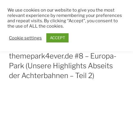
Zum
THEMEPARK4EVER
We use cookies on our website to give you the most
Inhalt
relevant experience by remembering your preferences
springen
and repeat visits. By clicking “Accept”, you consent to
Menü
the use of ALL the cookies.
Cookie settings
ACCEPT
VERÖFFENTLICHT
MÄRZ 9, 2021
VON
ROBIN
AM
themepark4ever.de #8 – Europa-
Park (Unsere Highlights Abseits
der Achterbahnen – Teil 2)