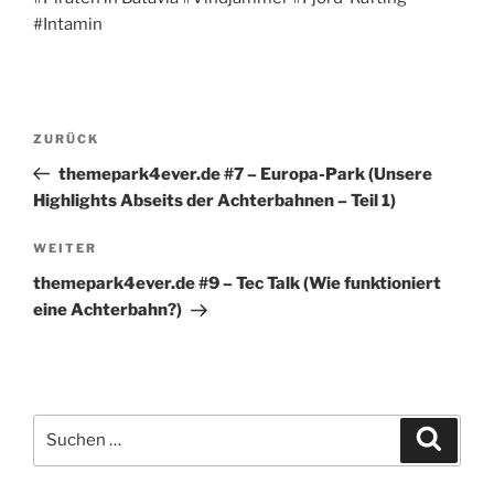
#Intamin
Beitragsnavigation
Vorheriger
ZURÜCK
Beitrag
themepark4ever.de #7 – Europa-Park (Unsere
Highlights Abseits der Achterbahnen – Teil 1)
Nächster
WEITER
Beitrag
themepark4ever.de #9 – Tec Talk (Wie funktioniert
eine Achterbahn?)
Suchen
Suche
nach: