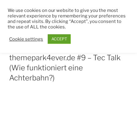
Zum
THEMEPARK4EVER
We use cookies on our website to give you the most
Inhalt
relevant experience by remembering your preferences
springen
and repeat visits. By clicking “Accept”, you consent to
Menü
the use of ALL the cookies.
Cookie settings
ACCEPT
VERÖFFENTLICHT
MÄRZ 17, 2021
VON
JEROME
AM
themepark4ever.de #9 – Tec Talk
(Wie funktioniert eine
Achterbahn?)