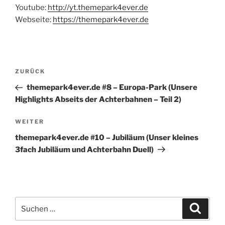
Youtube:
http://yt.themepark4ever.de
Webseite:
https://themepark4ever.de
Beitragsnavigation
Vorheriger
ZURÜCK
Beitrag
themepark4ever.de #8 – Europa-Park (Unsere
Highlights Abseits der Achterbahnen – Teil 2)
Nächster
WEITER
Beitrag
themepark4ever.de #10 – Jubiläum (Unser kleines
3fach Jubiläum und Achterbahn Duell)
Suchen
Suche
nach: