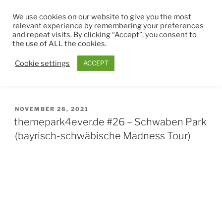
Zum
THEMEPARK4EVER
We use cookies on our website to give you the most
Inhalt
relevant experience by remembering your preferences
springen
and repeat visits. By clicking “Accept”, you consent to
Menü
the use of ALL the cookies.
Cookie settings
ACCEPT
MONAT:
NOVEMBER 2021
VERÖFFENTLICHT
NOVEMBER 28, 2021
AM
themepark4ever.de #26 – Schwaben Park
(bayrisch-schwäbische Madness Tour)