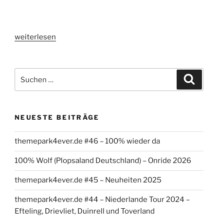
„themepark4ever.de
weiterlesen
#26
–
Schwaben
Suchen
Suche
Park
nach:
(bayrisch-
schwäbische
NEUESTE BEITRÄGE
Madness
Tour)“
themepark4ever.de #46 – 100% wieder da
100% Wolf (Plopsaland Deutschland) – Onride 2026
themepark4ever.de #45 – Neuheiten 2025
themepark4ever.de #44 – Niederlande Tour 2024 –
Efteling, Drievliet, Duinrell und Toverland