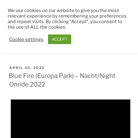
Zum
THEMEPARK4EVER
We use cookies on our website to give you the most
Inhalt
relevant experience by remembering your preferences
springen
and repeat visits. By clicking “Accept”, you consent to
Menü
the use of ALL the cookies.
Cookie settings
ACCEPT
MONAT:
APRIL 2022
VERÖFFENTLICHT
APRIL 30, 2022
AM
Blue Fire (Europa Park) – Nacht/Night
Onride 2022