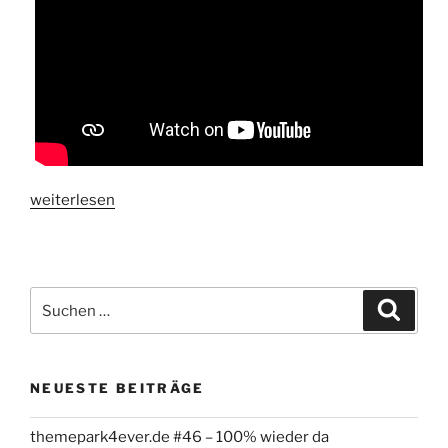
„Blue
weiterlesen
Fire
(Europa
Park)
–
Suchen
Suche
Nacht/Night
nach:
Onride
2022“
NEUESTE BEITRÄGE
themepark4ever.de #46 – 100% wieder da