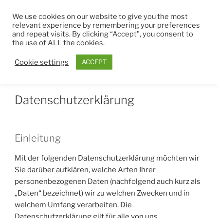
Zum
THEMEPARK4EVER
We use cookies on our website to give you the most
Inhalt
relevant experience by remembering your preferences
springen
and repeat visits. By clicking “Accept”, you consent to
Menü
the use of ALL the cookies.
Cookie settings
ACCEPT
PRIVACY POLICY
Datenschutzerklärung
Einleitung
Mit der folgenden Datenschutzerklärung möchten wir
Sie darüber aufklären, welche Arten Ihrer
personenbezogenen Daten (nachfolgend auch kurz als
„Daten“ bezeichnet) wir zu welchen Zwecken und in
welchem Umfang verarbeiten. Die
Datenschutzerklärung gilt für alle von uns