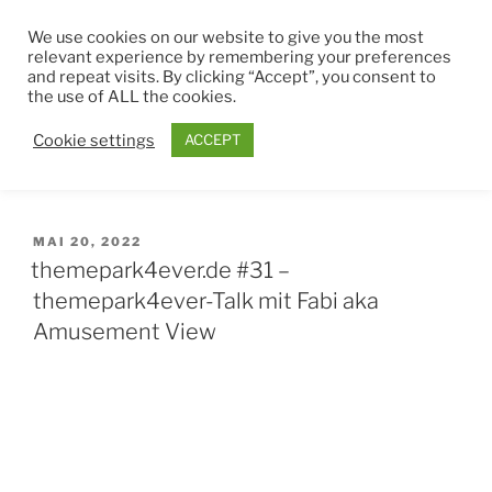
Zum
THEMEPARK4EVER
We use cookies on our website to give you the most
Inhalt
relevant experience by remembering your preferences
springen
and repeat visits. By clicking “Accept”, you consent to
Menü
the use of ALL the cookies.
Cookie settings
ACCEPT
MONAT:
MAI 2022
VERÖFFENTLICHT
MAI 20, 2022
AM
themepark4ever.de #31 –
themepark4ever-Talk mit Fabi aka
Amusement View