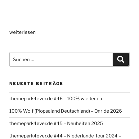
„themepark4ever.de
weiterlesen
#31
–
themepark4ever-
Suchen
Suche
Talk
nach:
mit
Fabi
NEUESTE BEITRÄGE
aka
Amusement
themepark4ever.de #46 – 100% wieder da
View“
100% Wolf (Plopsaland Deutschland) – Onride 2026
themepark4ever.de #45 – Neuheiten 2025
themepark4ever.de #44 – Niederlande Tour 2024 –