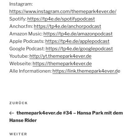
Instagram:
https://www.instagram.com/themepark4ever.de/
Spotify:
https://tp4e.de/spotifypodcast
Anchor.fm:
https://tp4e.de/anchorpodcast
Amazon Music:
https://tp4e.de/amazonpodcast
Apple Podcasts:
https://tp4e.de/applepodcast
Google Podcast:
https://tp4e.de/googlepodcast
Youtube:
http://yt.themepark4ever.de
Webseite:
https://themepark4ever.de
Alle Informationen:
https://link.themepark4ever.d
e
Beitragsnavigation
Vorheriger
ZURÜCK
Beitrag
themepark4ever.de #34 – Hansa Park mit dem
Hanse Rider
Nächster
WEITER