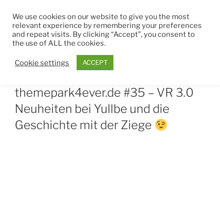
Zum
THEMEPARK4EVER
We use cookies on our website to give you the most
Inhalt
relevant experience by remembering your preferences
springen
and repeat visits. By clicking “Accept”, you consent to
Menü
the use of ALL the cookies.
Cookie settings
ACCEPT
VERÖFFENTLICHT
JANUAR 14, 2023
VON
ROBIN
AM
themepark4ever.de #35 – VR 3.0
Neuheiten bei Yullbe und die
Geschichte mit der Ziege