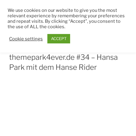
Zum
THEMEPARK4EVER
We use cookies on our website to give you the most
Inhalt
relevant experience by remembering your preferences
springen
and repeat visits. By clicking “Accept”, you consent to
Menü
the use of ALL the cookies.
Cookie settings
ACCEPT
VERÖFFENTLICHT
DEZEMBER 30, 2022
VON
JEROME
AM
themepark4ever.de #34 – Hansa
Park mit dem Hanse Rider