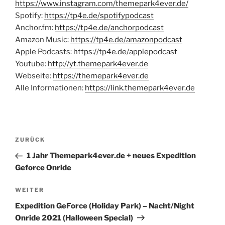
https://www.instagram.com/themepark4ever.de/
Spotify:
https://tp4e.de/spotifypodcast
Anchor.fm:
https://tp4e.de/anchorpodcast
Amazon Music:
https://tp4e.de/amazonpodcast
Apple Podcasts:
https://tp4e.de/applepodcast
Youtube:
http://yt.themepark4ever.de
Webseite:
https://themepark4ever.de
Alle Informationen:
https://link.themepark4ever.de
Beitragsnavigation
Vorheriger
ZURÜCK
Beitrag
1 Jahr Themepark4ever.de + neues Expedition
Geforce Onride
Nächster
WEITER
Beitrag
Expedition GeForce (Holiday Park) – Nacht/Night
Onride 2021 (Halloween Special)