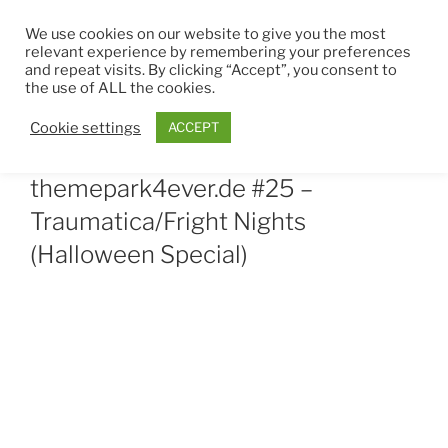
Zum
THEMEPARK4EVER
We use cookies on our website to give you the most
Inhalt
relevant experience by remembering your preferences
springen
and repeat visits. By clicking “Accept”, you consent to
Menü
the use of ALL the cookies.
Cookie settings
ACCEPT
VERÖFFENTLICHT
OKTOBER 29, 2021
VON
ROBIN
AM
themepark4ever.de #25 –
Traumatica/Fright Nights
(Halloween Special)