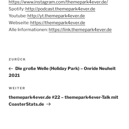
https://www.instagram.com/themepark4ever.de/
Spotify:
http://podcast.themepark4ever.de
Youtube:
http://yt.themepark4ever.de
Webseite:
https://themepark4ever.de
Alle Informationen:
https://link.themepark4ever.de
Beitragsnavigation
Vorheriger
ZURÜCK
Beitrag
Die große Welle (Holiday Park) – Onride Neuheit
2021
Nächster
WEITER
Beitrag
themepark4ever.de #22 – themepark4ever-Talk mit
CoasterStats.de