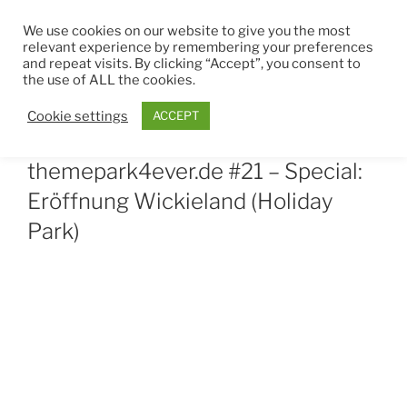
Zum
THEMEPARK4EVER
We use cookies on our website to give you the most
Inhalt
relevant experience by remembering your preferences
springen
and repeat visits. By clicking “Accept”, you consent to
Menü
the use of ALL the cookies.
Cookie settings
ACCEPT
VERÖFFENTLICHT
JULI 14, 2021
VON
ROBIN
AM
themepark4ever.de #21 – Special:
Eröffnung Wickieland (Holiday
Park)