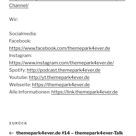
Channel/
Wir:
Socialmedia:
Facebook:
https://www.facebook.com/themepark4ever.de
Instagram:
https://www.instagram.com/themepark4ever.de/
Spotify:
http://podcast.themepark4ever.de
Youtube:
http://yt.themepark4ever.de
Webseite:
https://themepark4ever.de
Alle Informationen:
https://link.themepark4ever.de
Beitragsnavigation
Vorheriger
ZURÜCK
Beitrag
themepark4ever.de #14 – themepark4ever-Talk