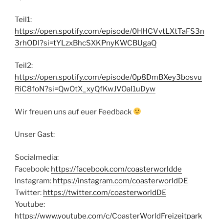
Teil1:
https://open.spotify.com/episode/0HHCVvtLXtTaFS3n
3rhODI?si=tYLzxBhcSXKPnyKWCBUgaQ
Teil2:
https://open.spotify.com/episode/0p8DmBXey3bosvu
RiC8foN?si=QwOtX_xyQfKwJVOaI1uDyw
Wir freuen uns auf euer Feedback
Unser Gast:
Socialmedia:
Facebook:
https://facebook.com/coasterworldde
Instagram:
https://instagram.com/coasterworldDE
Twitter:
https://twitter.com/coasterworldDE
Youtube:
https://www.youtube.com/c/CoasterWorldFreizeitpark