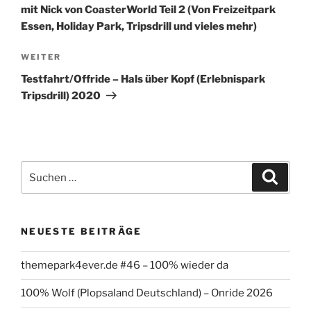
mit Nick von CoasterWorld Teil 2 (Von Freizeitpark
Essen, Holiday Park, Tripsdrill und vieles mehr)
Nächster
WEITER
Beitrag
Testfahrt/Offride – Hals über Kopf (Erlebnispark
Tripsdrill) 2020
Suchen
Suche
nach:
NEUESTE BEITRÄGE
themepark4ever.de #46 – 100% wieder da
100% Wolf (Plopsaland Deutschland) – Onride 2026