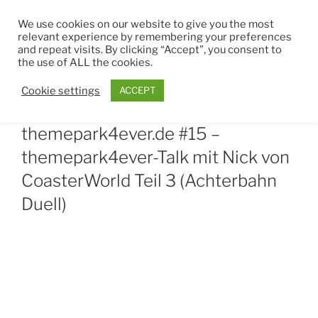
Zum
THEMEPARK4EVER
We use cookies on our website to give you the most
Inhalt
relevant experience by remembering your preferences
springen
and repeat visits. By clicking “Accept”, you consent to
Menü
the use of ALL the cookies.
Cookie settings
ACCEPT
VERÖFFENTLICHT
MAI 3, 2021
VON
JEROME
AM
themepark4ever.de #15 –
themepark4ever-Talk mit Nick von
CoasterWorld Teil 3 (Achterbahn
Duell)