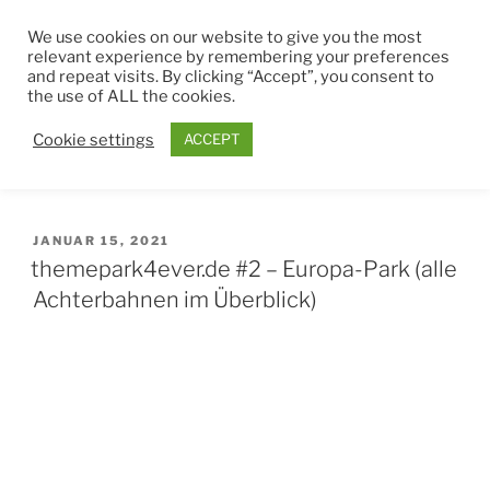
Zum
THEMEPARK4EVER
We use cookies on our website to give you the most
Inhalt
relevant experience by remembering your preferences
springen
and repeat visits. By clicking “Accept”, you consent to
Menü
the use of ALL the cookies.
Cookie settings
ACCEPT
SCHLAGWORT:
EUROPA-PARK
VERÖFFENTLICHT
JANUAR 15, 2021
AM
themepark4ever.de #2 – Europa-Park (alle
Achterbahnen im Überblick)