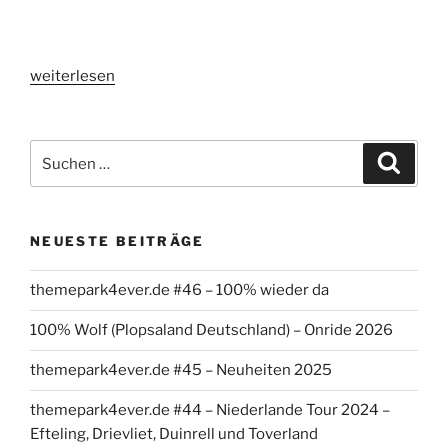
„themepark4ever.de
weiterlesen
#2
–
Europa-
Suchen
Suche
Park
nach:
(alle
Achterbahnen
NEUESTE BEITRÄGE
im
Überblick)“
themepark4ever.de #46 – 100% wieder da
100% Wolf (Plopsaland Deutschland) – Onride 2026
themepark4ever.de #45 – Neuheiten 2025
themepark4ever.de #44 – Niederlande Tour 2024 –
Efteling, Drievliet, Duinrell und Toverland